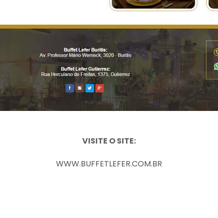
VISITE O SITE:
WWW.BUFFETLEFER.COM.BR