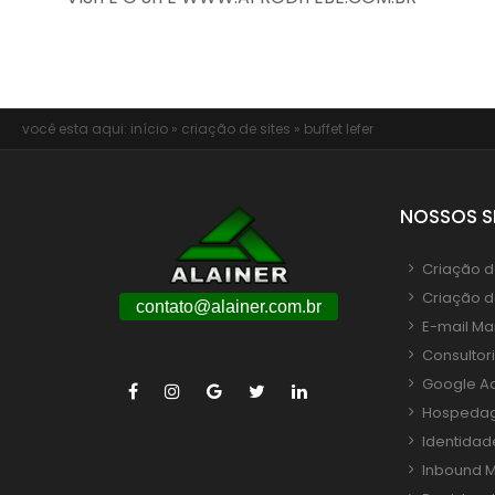
você esta aqui:
início
»
criação de sites
»
buffet lefer
NOSSOS S
Criação de
Criação d
contato@alainer.com.br
E-mail Ma
Consultor
Google A
Hospedag
Identidad
Inbound M