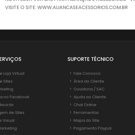
VISITE O SITE: WWW.ALIANCASEACESSORIOS.COM.BR
ERVIÇOS
SUPORTE TÉCNICO
 Loja Virtual
Fale Conosco
e Sites
Área do Cliente
rketing
Ouvidoria / SAC
ia no Facebook
Ajuda ao Cliente
dwords
Chat Online
em de Sites
Ferramentas
e Visual
Mapa do Site
arketing
Pagamento Paypal